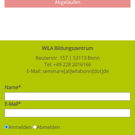
Abgelaufen
WILA Bildungszentrum
Reuterstr. 157 | 53113 Bonn
Tel:
+49 228 2016166
E-Mail:
seminare[at]wilabonn[dot]de
Name*
E-Mail*
Anmelden
Abmelden