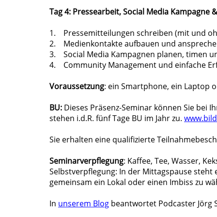
Tag 4: Pressearbeit, Social Media Kampagne &
1. Pressemitteilungen schreiben (mit und oh
2. Medienkontakte aufbauen und ansprech
3. Social Media Kampagnen planen, timen un
4. Community Management und einfache Er
Voraussetzung
: ein Smartphone, ein Laptop od
BU:
Dieses Präsenz-Seminar können Sie bei Ih
stehen i.d.R. fünf Tage BU im Jahr zu.
www.bild
Sie erhalten eine qualifizierte Teilnahmebesc
Seminarverpflegung
: Kaffee, Tee, Wasser, Kek
Selbstverpflegung: In der Mittagspause steht e
gemeinsam ein Lokal oder einen Imbiss zu wäh
In
unserem Blog
beantwortet Podcaster Jörg S