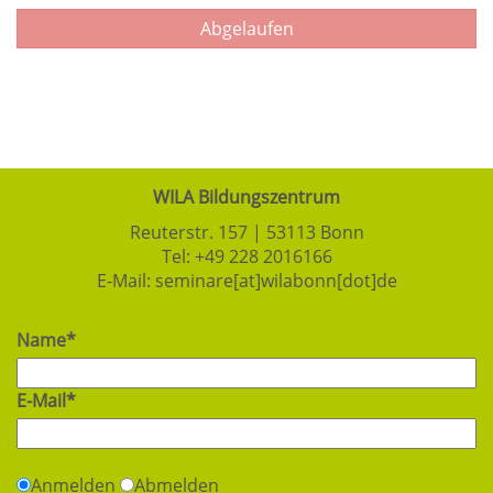
Abgelaufen
WILA Bildungszentrum
Reuterstr. 157 | 53113 Bonn
Tel:
+49 228 2016166
E-Mail:
seminare[at]wilabonn[dot]de
Name*
E-Mail*
Anmelden
Abmelden