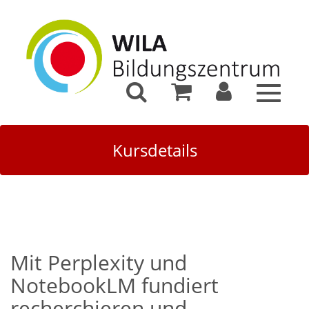
Toggle
navigat
Kursdetails
Mit Perplexity und
NotebookLM fundiert
recherchieren und