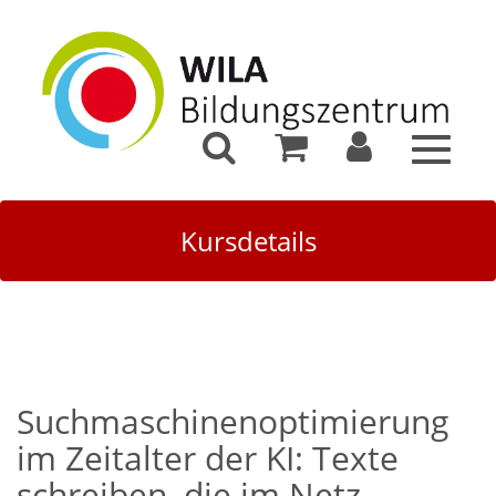
Toggle
navigat
Kursdetails
Suchmaschinenoptimierung
im Zeitalter der KI: Texte
schreiben, die im Netz