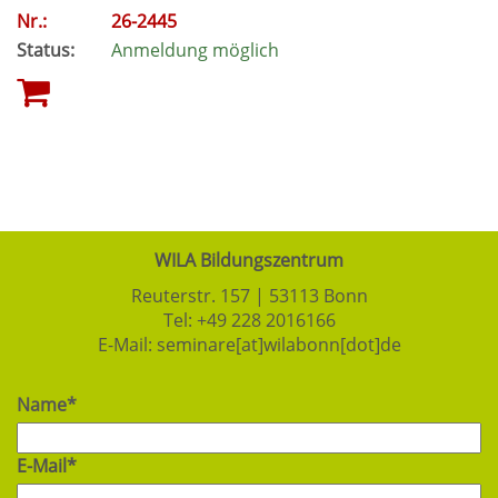
Nr.:
26-2445
Status:
Anmeldung möglich
WILA Bildungszentrum
Reuterstr. 157 | 53113 Bonn
Tel:
+49 228 2016166
E-Mail:
seminare[at]wilabonn[dot]de
Name*
E-Mail*