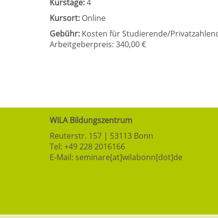
Kurstage:
4
Kursort:
Online
Gebühr:
Kosten für Studierende/Privatzahlende
Arbeitgeberpreis: 340,00 €
WILA Bildungszentrum
Reuterstr. 157 | 53113 Bonn
Tel:
+49 228 2016166
E-Mail:
seminare[at]wilabonn[dot]de