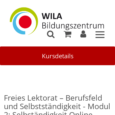
Toggle
navigat
Kursdetails
Freies Lektorat – Berufsfeld
und Selbstständigkeit - Modul
2: Selbständigkeit Online-