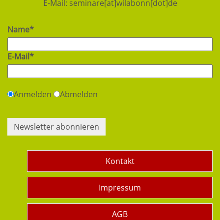
E-Mail:
seminare[at]wilabonn[dot]de
Name*
E-Mail*
Anmelden
Abmelden
Newsletter abonnieren
Kontakt
Impressum
AGB