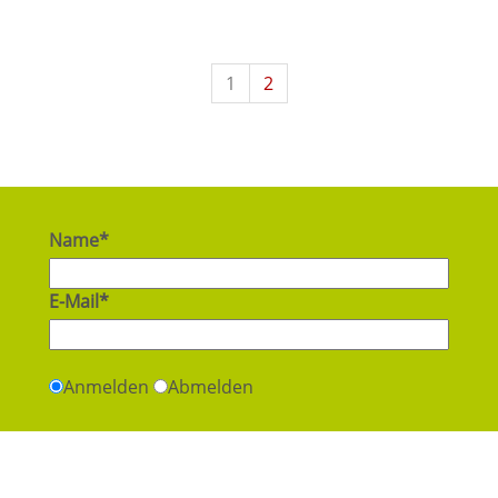
1
2
Name*
E-Mail*
Anmelden
Abmelden
Newsletter abonnieren