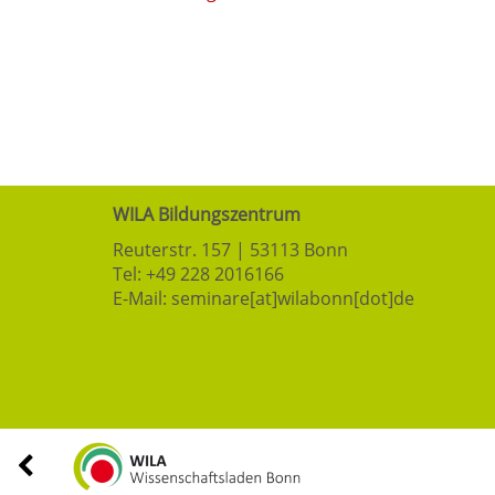
WILA Bildungszentrum
Reuterstr. 157 | 53113 Bonn
Tel:
+49 228 2016166
E-Mail:
seminare[at]wilabonn[dot]de