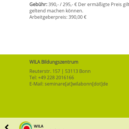
Gebühr:
390,- / 295,- € Der ermäßigte Preis gi
geltend machen können.
Arbeitgeberpreis: 390,00 €
WILA Bildungszentrum
Reuterstr. 157 | 53113 Bonn
Tel:
+49 228 2016166
E-Mail:
seminare[at]wilabonn[dot]de