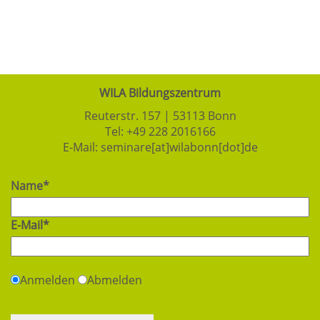
WILA Bildungszentrum
Reuterstr. 157 | 53113 Bonn
Tel:
+49 228 2016166
E-Mail:
seminare[at]wilabonn[dot]de
Name*
E-Mail*
Anmelden
Abmelden