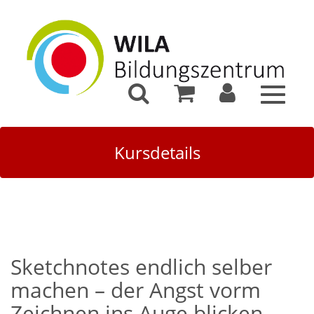
Toggle
navigat
Kursdetails
Sketchnotes endlich selber
machen – der Angst vorm
Zeichnen ins Auge blicken