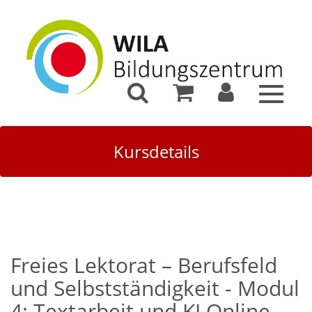
Toggle
navigat
Kursdetails
Freies Lektorat – Berufsfeld
und Selbstständigkeit - Modul
4: Textarbeit und KI Online-