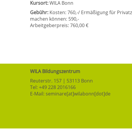
Kursort:
WILA Bonn
Gebühr:
Kosten: 760,-/ Ermäßigung für Privatz
machen können: 590,-
Arbeitgeberpreis: 760,00 €
WILA Bildungszentrum
Reuterstr. 157 | 53113 Bonn
Tel:
+49 228 2016166
E-Mail:
seminare[at]wilabonn[dot]de