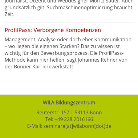
Journalist, Dozent und Webdesigner Moritz Sauer. Aber
grundsätzlich gilt: Suchmaschinenoptimierung braucht
Zeit.
ProfilPass: Verborgene Kompetenzen
Management, Analyse oder doch eher Kommunikation
– wo liegen die eigenen Stärken? Das zu wissen ist
wichtig für den Bewerbungsprozess. Die ProfilPass-
Methode kann hier helfen, sagt Johannes Rehner von
der Bonner Karrierewerkstatt.
WILA Bildungszentrum
Reuterstr. 157 | 53113 Bonn
Tel:
+49 228 2016166
E-Mail:
seminare[at]wilabonn[dot]de