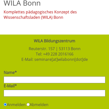
WILA Bonn
Komplettes pädagogisches Konzept des
Wissenschaftsladen (WILA) Bonn
WILA Bildungszentrum
Reuterstr. 157 | 53113 Bonn
Tel:
+49 228 2016166
E-Mail:
seminare[at]wilabonn[dot]de
Name*
E-Mail*
Anmelden
Abmelden