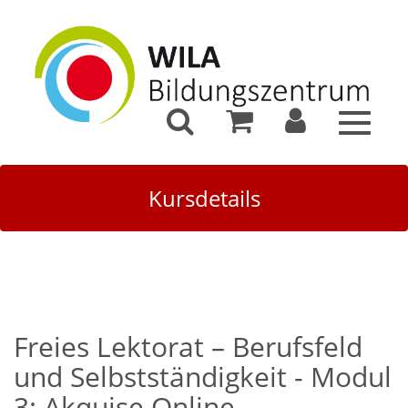
Toggle
navigat
Kursdetails
Freies Lektorat – Berufsfeld
und Selbstständigkeit - Modul
3: Akquise Online-