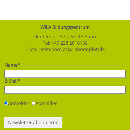
WILA Bildungszentrum
Reuterstr. 157 | 53113 Bonn
Tel:
+49 228 2016166
E-Mail:
seminare[at]wilabonn[dot]de
Name*
E-Mail*
Anmelden
Abmelden
Newsletter abonnieren