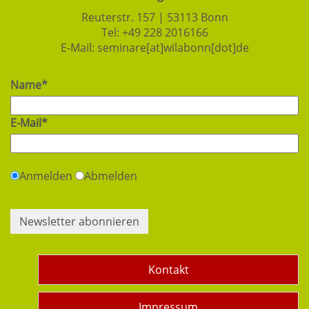
Reuterstr. 157 | 53113 Bonn
Tel:
+49 228 2016166
E-Mail:
seminare[at]wilabonn[dot]de
Name*
E-Mail*
Anmelden
Abmelden
Newsletter abonnieren
Kontakt
Impressum