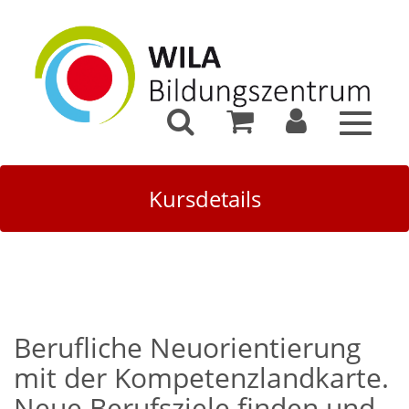
Toggle
navigat
Kursdetails
Berufliche Neuorientierung
mit der Kompetenzlandkarte.
Neue Berufsziele finden und