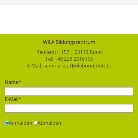
WILA Bildungszentrum
Reuterstr. 157 | 53113 Bonn
Tel:
+49 228 2016166
E-Mail:
seminare[at]wilabonn[dot]de
Name*
E-Mail*
Anmelden
Abmelden