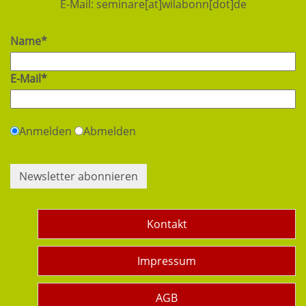
E-Mail:
seminare[at]wilabonn[dot]de
Name*
E-Mail*
Anmelden
Abmelden
Newsletter abonnieren
Kontakt
Impressum
AGB