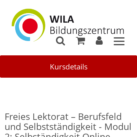
Toggle
navigat
Kursdetails
Freies Lektorat – Berufsfeld
und Selbstständigkeit - Modul
2: Selbständigkeit Online-