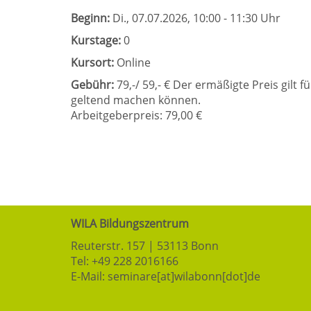
Beginn:
Di.
, 07.07.2026, 10:00 - 11:30 Uhr
Kurstage:
0
Kursort:
Online
Gebühr:
79,-/ 59,- € Der ermäßigte Preis gilt 
geltend machen können.
Arbeitgeberpreis: 79,00 €
WILA Bildungszentrum
Reuterstr. 157 | 53113 Bonn
Tel:
+49 228 2016166
E-Mail:
seminare[at]wilabonn[dot]de