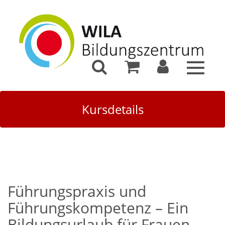
Toggle
navigat
Kursdetails
Führungspraxis und
Führungskompetenz – Ein
Bildungsurlaub für Frauen