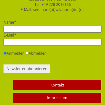
Tel:
+49 228 2016166
E-Mail:
seminare[at]wilabonn[dot]de
Name*
E-Mail*
Anmelden
Abmelden
Newsletter abonnieren
Kontakt
Impressum